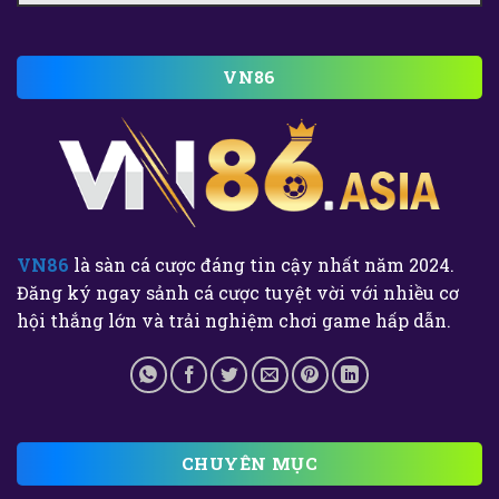
VN86
VN86
là sàn cá cược đáng tin cậy nhất năm 2024.
Đăng ký ngay sảnh cá cược tuyệt vời với nhiều cơ
hội thắng lớn và trải nghiệm chơi game hấp dẫn.
CHUYÊN MỤC