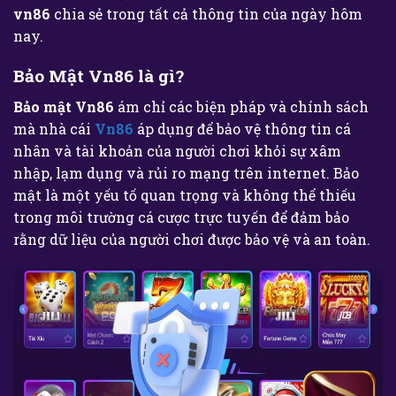
vn86
chia sẻ trong tất cả thông tin của ngày hôm
nay.
Bảo Mật Vn86 là gì?
Bảo mật Vn86
ám chỉ các biện pháp và chính sách
mà nhà cái
Vn86
áp dụng để bảo vệ thông tin cá
nhân và tài khoản của người chơi khỏi sự xâm
nhập, lạm dụng và rủi ro mạng trên internet. Bảo
mật là một yếu tố quan trọng và không thể thiếu
trong môi trường cá cược trực tuyến để đảm bảo
rằng dữ liệu của người chơi được bảo vệ và an toàn.