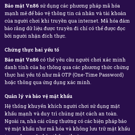
Bảo mật Vn86
sử dụng các phương pháp mã hóa
mạnh mẽ để bảo vệ thông tin cá nhân và tài khoản
của người chơi khi truyền qua internet. Mã hóa đảm
bảo rằng dữ liệu được truyền đi chỉ có thể được đọc
bởi người nhận đích thực.
Chứng thực hai yếu tố
Bảo mật Vn86
có thể yêu cầu người chơi xác minh
danh tính của họ thông qua các phương thức chứng
thực hai yếu tố như mã OTP (One-Time Password)
hoặc thông qua ứng dụng xác minh.
Quản lý và bảo vệ mật khẩu
Hệ thống khuyến khích người chơi sử dụng mật
khẩu mạnh và duy trì chúng một cách an toàn.
Ngoài ra, nhà cái cũng thường có các biện pháp bảo
vệ mật khẩu như mã hóa và không lưu trữ mật khẩu