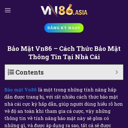
Skip
to
content
ĐĂNG KÝ NGAY
Bảo Mật Vn86 – Cách Thức Bảo Mật
Thông Tin Tại Nhà Cái
Contents
Bảo mật Vn86
là một trong những tính năng hấp
dẫn được trang bị, với rất nhiều cách thức bảo mật
nhà cái cực kỳ hấp dẫn, giúp người dùng hiểu rõ hơn
về độ an toàn khi tham gia cá cược, vậy những
thông tin về tính năng bảo mật này sẽ gồm có
những gì, và được áp dụng ra sao, tất cả sẽ được