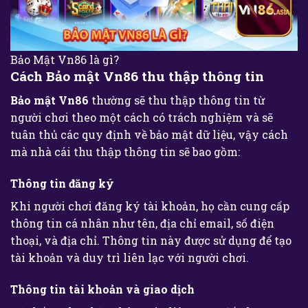
Bảo Mật Vn86 là gì?
Cách Bảo mật Vn86 thu thập thông tin
Bảo mật Vn86
thường sẽ thu thập thông tin từ
người chơi theo một cách có trách nghiệm và sẽ
tuân thủ các quy định về bảo mật dữ liệu, vậy cách
mà nhà cái thu thập thông tin sẽ bao gồm:
Thông tin đăng ký
Khi người chơi đăng ký tài khoản, họ cần cung cấp
thông tin cá nhân như tên, địa chỉ email, số điện
thoại, và địa chỉ. Thông tin này được sử dụng để tạo
tài khoản và duy trì liên lạc với người chơi.
Thông tin tài khoản và giao dịch